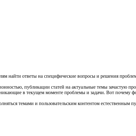
елям найти ответы на специфические вопросы и решения пробл
нностью, публикации статей на актуальные темы зачастую прои
зникающие в текущем моменте проблемы и задачи. Вот почему ф
лняться темами и пользовательским контентом естественным путе